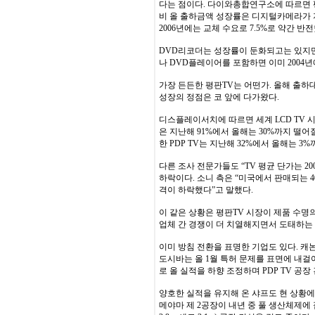
다는 점이다. 다이와총합연구소에 따르면 평
비 올 출하금액 성장률은 디지털카메라가 지난 2
2006년에는 교체 수요로 7.5%로 약간 
DVD리코더는 성장률이 둔화되고는 있지만 
나 DVD플레이어를 포함하면 이미 2004년
가장 든든한 평판TV는 어떤가. 올해 출하
성장의 정점은 코 앞에 다가왔다.
디스플레이서치에 따르면 세계 LCD TV 시
은 지난해 91%에서 올해는 30%까지 떨어질
한 PDP TV는 지난해 32%에서 올해는 3
다른 조사 전문가들도 “TV 평균 단가는 2
하락이다. 소니 측은 “미국에서 판매되는 40
격이 하락했다”고 말했다.
이 같은 상황은 평판TV 시장이 제품 수
업체 간 경쟁이 더 치열해지면서 도태하는
이미 방침 전환을 표명한 기업도 있다. 캐논
도시바는 올 1월 특허 문제를 표면에 내걸
로 올 실적을 하향 조정하며 PDP TV 공
양호한 실적을 유지해 온 샤프도 현 상황에
메야마 제 2공장이 내년 중 풀 생산체제에