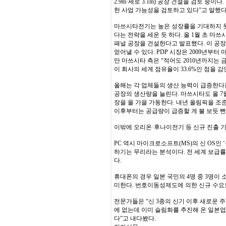
2.9m·세로 3.1m) 공장 건설을 검토 중
한 사업 가능성을 검토하고 있다”고 말했다
마쓰시타전기는 높은 성장률을 기대하지 
다는 전략을 세운 듯 하다. 올 1월 초 마쓰시
패널 공장을 건설한다고 발표했다. 이 공장은
얻어낼 수 있다. PDP 시장은 2009년부
만 마쓰시타 측은 “적어도 2010년까지는
이 회사의 세계 점유율이 33.6%인 점을 
올해는 각 업체들의 생산 능력이 급증한다는 
공장의 생산량을 늘린다. 마쓰시타도 올 7월
장을 올 가을 가동한다. 내년 올림픽을 조
이후부터는 공급량이 급증할 게 불 보듯 뻔
이밖에 오리온·후나이전기 등 신규 진출 기
PC 역시 마이크로소프트(MS)의 신 OS인
하기는 무리라는 분석이다. 전 세계 보급률
다.
휴대폰의 경우 일본 국민의 4명 중 3명이 
미한다. 번호이동성제도에 의한 신규 수요도
전문가들은 “신 3종의 신기 이후 새로운 
에 없는데 이미 슬림화를 추진해 온 일본
다”고 내다봤다.