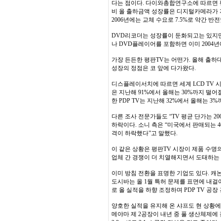
다는 점이다. 다이와총합연구소에 따르면 평
비 올 출하금액 성장률은 디지털카메라가 지난 2
2006년에는 교체 수요로 7.5%로 약간 
DVD리코더는 성장률이 둔화되고는 있지만 
나 DVD플레이어를 포함하면 이미 2004년
가장 든든한 평판TV는 어떤가. 올해 출하
성장의 정점은 코 앞에 다가왔다.
디스플레이서치에 따르면 세계 LCD TV 시
은 지난해 91%에서 올해는 30%까지 떨어질
한 PDP TV는 지난해 32%에서 올해는 3
다른 조사 전문가들도 “TV 평균 단가는 2
하락이다. 소니 측은 “미국에서 판매되는 40
격이 하락했다”고 말했다.
이 같은 상황은 평판TV 시장이 제품 수
업체 간 경쟁이 더 치열해지면서 도태하는
이미 방침 전환을 표명한 기업도 있다. 캐논
도시바는 올 1월 특허 문제를 표면에 내걸
로 올 실적을 하향 조정하며 PDP TV 공
양호한 실적을 유지해 온 샤프도 현 상황에
메야마 제 2공장이 내년 중 풀 생산체제에